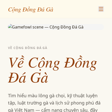
Chuyển đến nội dung
Cộng Đồng Đá Gà
VỀ CỘNG ĐỒNG ĐÁ GÀ
Về Cộng Đồng
Đá Gà
Tìm hiểu màu lông gà chọi, kỹ thuật luyện
tập, luật trường gà và lịch sử phong phú đá
gà Việt Nam — cẩm nang chuyên sâu, đầy