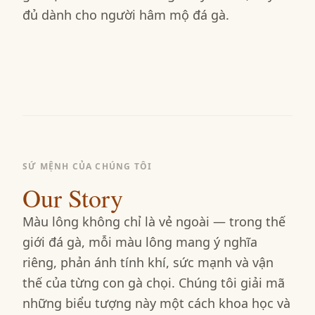
đủ dành cho người hâm mộ đá gà.
SỨ MỆNH CỦA CHÚNG TÔI
Our Story
Màu lông không chỉ là vẻ ngoài — trong thế
giới đá gà, mỗi màu lông mang ý nghĩa
riêng, phản ánh tính khí, sức mạnh và vận
thế của từng con gà chọi. Chúng tôi giải mã
những biểu tượng này một cách khoa học và